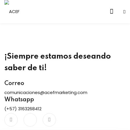
Sign in
Sign up
Sign in
Don’t have an account?
Sign up
¡Siempre estamos deseando
en Vivo
saber de ti!
Correo
comunicaciones@acefmarketing.com
Lost your password?
Whatsapp
Remember me
(+57) 3163268412